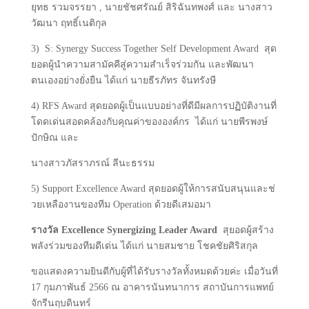
ยุทธ รวมจรรยา , นายชัชศรัณย์ สิริฉันทพงศ์ และ นางสาว
วัฒนา ฤทธิ์เนติกุล
3) S: Synergy Success Together Self Development Award สุด
ยอดผู้นำความสามัคคีสู่
ความสำเร็จร่วมกัน และพัฒนา
ตนเองอย่างยั่งยืน ได้แก่ นายธีรภัทร จันทรังษี
4) RFS Award สุดยอดผู้เป็นแบบอย่างที่ดีมี
ผลการปฏิบัติงานที่
โดดเด่
นสอดคล้องกับคุณค่าขององค์กร ได้แก่ นายพีรพงษ์
ปักษิณ และ
นางสาวภัสราภรณ์ ลีนะธรรม
5) Support Excellence Award สุดยอดผู้ให้การสนับสนุนและช่
วยเหลืองานของทีม Operation ด้วยดีเสมอมา
รางวัล Excellence Synergizing Leader Award
สุยอดผู้สร้าง
พลังร่วมของทีมดีเด่น
ได้แก่
นายสมชาย โชคชัยศิริสกุล
ขอแสดงความยินดีกับผู้ที่ได้รับรางวัลทั้งหมดด้วยค่ะ เมื่อวันที่
17 กุมภาพันธ์ 2566 ณ อาคารนันทนาการ สถาบันการแพทย์
จักรีนฤบดินทร์