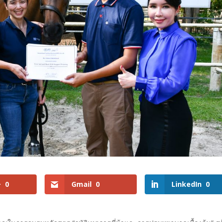
+
0
Gmail
0
LinkedIn
0