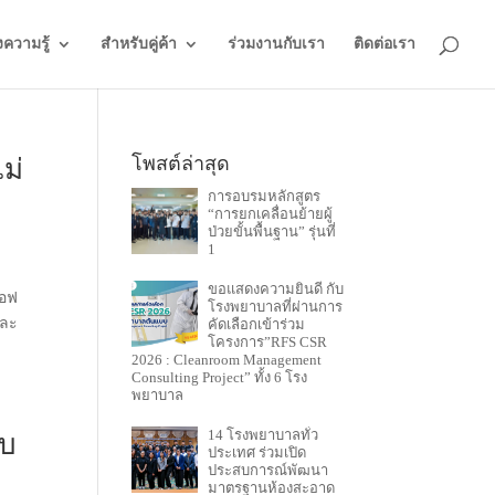
งความรู้
สำหรับคู่ค้า
ร่วมงานกับเรา
ติดต่อเรา
โพสต์ล่าสุด
ม่
การอบรมหลักสูตร
ด
“การยกเคลื่อนย้ายผู้
ป่วยขั้นพื้นฐาน” รุ่นที่
1
ขอแสดงความยินดี กับ
เอฟ
โรงพยาบาลที่ผ่านการ
และ
คัดเลือกเข้าร่วม
โครงการ”RFS CSR
2026 : Cleanroom Management
Consulting Project” ทั้ง 6 โรง
พยาบาล
14 โรงพยาบาลทั่ว
ับ
ประเทศ ร่วมเปิด
ประสบการณ์พัฒนา
มาตรฐานห้องสะอาด