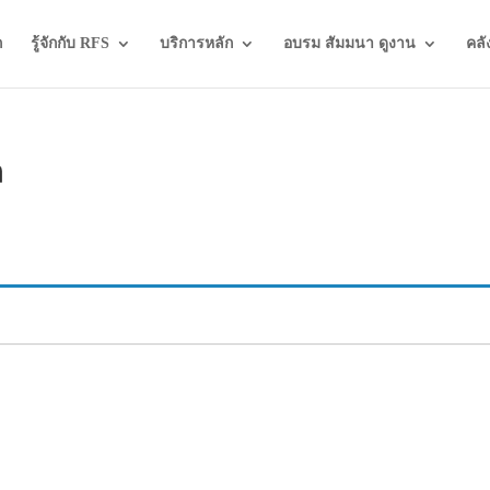
ก
รู้จักกับ RFS
บริการหลัก
อบรม สัมมนา ดูงาน
คลั
ล